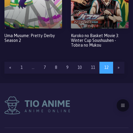
Uma Musume: Pretty Derby
Kuroko no Basket Movie 3:
Season 2
Winter Cup Soushuuhen -
Tobira no Mukou
«
1
…
7
8
9
10
11
12
»