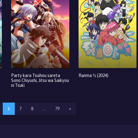
Party kara Tsuihou sareta
Ranma ½ (2024)
Sono Chiyushi, Jitsu wa Saikyou
ni Tsuki
6
7
8
…
79
»