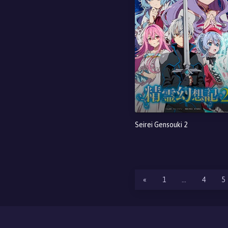
Seirei Gensouki 2
«
1
…
4
5