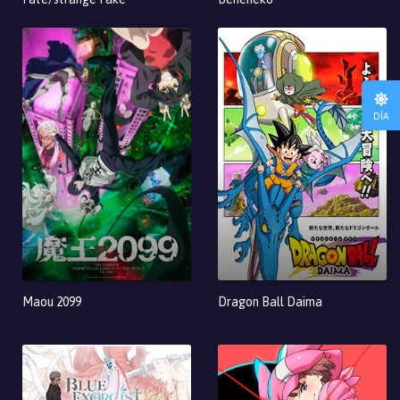
DÍA
Maou 2099
Dragon Ball Daima