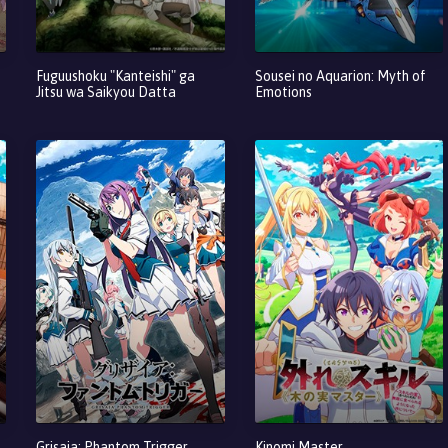
Fuguushoku "Kanteishi" ga
Sousei no Aquarion: Myth of
Jitsu wa Saikyou Datta
Emotions
Grisaia: Phantom Trigger
Kinomi Master