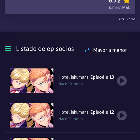
6.72
Haizaki. ¿Qué les pedirán los asesinos?
RATING
MAL
7691
votos
Listado de episodios
Mayor a menor
Hotel Inhumans
Episodio 13
Hace 10 meses
Hotel Inhumans
Episodio 12
Hace 11 meses