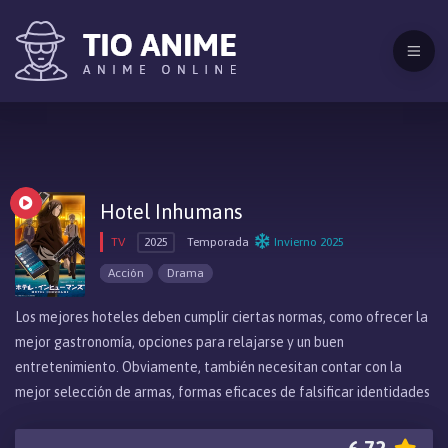
Hotel Inhumans
TV
2025
Temporada
Invierno 2025
Acción
Drama
Los mejores hoteles deben cumplir ciertas normas, como ofrecer la
mejor gastronomía, opciones para relajarse y un buen
entretenimiento. Obviamente, también necesitan contar con la
mejor selección de armas, formas eficaces de falsificar identidades
y medios para deshacerse de cualquier prueba. En este hotel en la
frontera de la muerte trabajan dos conserjes, Ikuro Hoshi y Sara