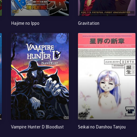
Hajime no Ippo
Gravitation
Vampire Hunter D Bloodlust
Seikai no Danshou Tanjou