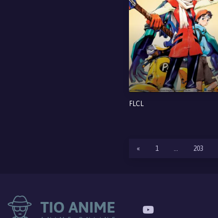
FLCL
«
1
…
203