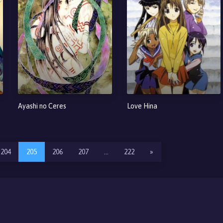
Ayashi no Ceres
Love Hina
204
205
206
207
…
222
»