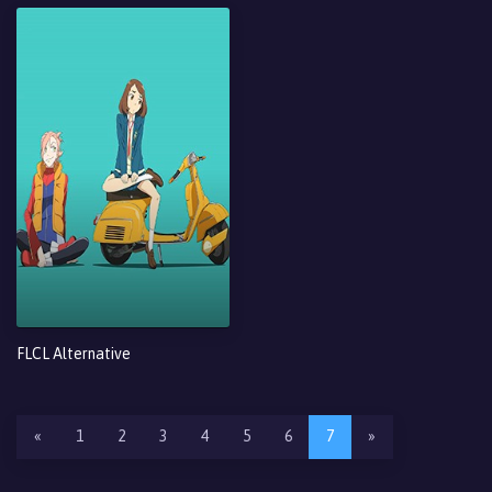
FLCL Alternative
«
1
2
3
4
5
6
7
»