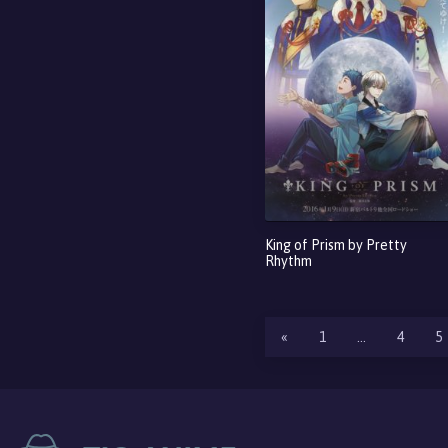
King of Prism by Pretty
Rhythm
«
1
…
4
5