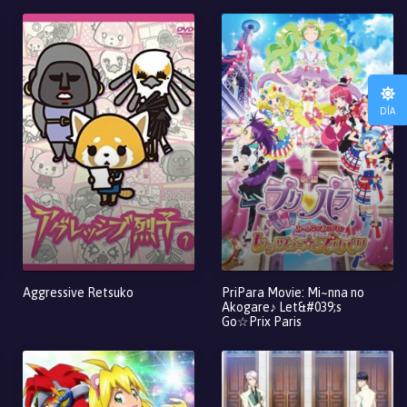
DÍA
Aggressive Retsuko
PriPara Movie: Mi~nna no
Akogare♪ Let&#039;s
Go☆Prix Paris