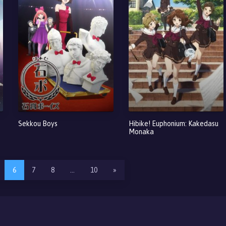
Sekkou Boys
Hibike! Euphonium: Kakedasu
Monaka
6
7
8
…
10
»