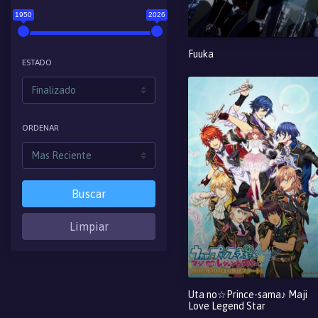
1950
2026
Fuuka
ESTADO
ORDENAR
Buscar
Limpiar
Uta no☆Prince-sama♪ Maji
Love Legend Star