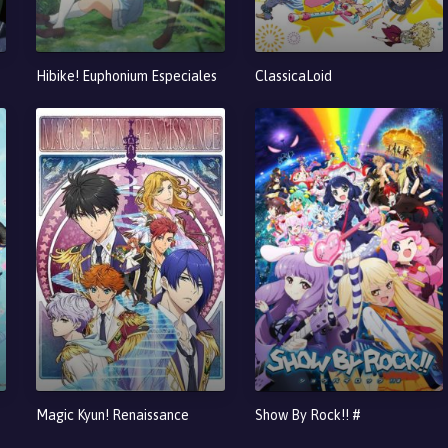
Hibike! Euphonium Especiales
ClassicaLoid
Magic Kyun! Renaissance
Show By Rock!! #