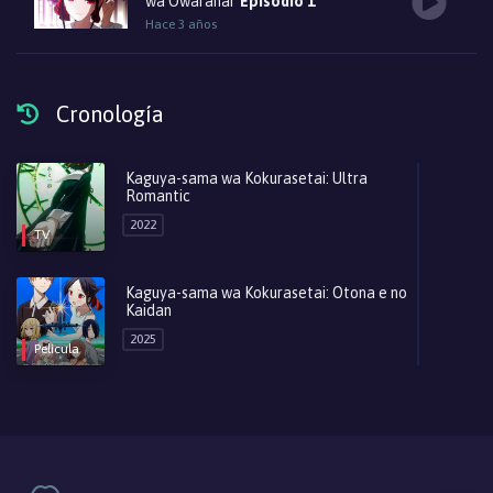
wa Owaranai
Episodio 1
Hace 3 años
Cronología
Kaguya-sama wa Kokurasetai: Ultra
Romantic
2022
TV
Kaguya-sama wa Kokurasetai: Otona e no
Kaidan
2025
Película