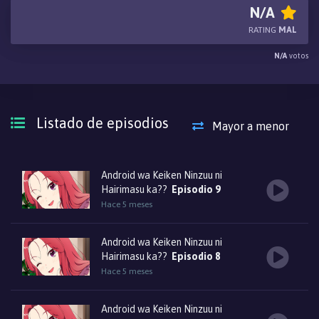
vertedero que un espacio habitable. ¡Menos mal que, en un
N/A
momento de borrachera, pidió un nuevo androide llamado
RATING
MAL
Nadeshiko para ayudarla a limpiar! Bueno, tal vez no sea tan bueno,
N/A
votos
porque la hermosa androide que llega es una sensual irresistible.
¡Akane está a punto de recibir más "servicio" del que esperaba!
Listado de episodios
Mayor a menor
Android wa Keiken Ninzuu ni
Hairimasu ka??
Episodio 9
Hace 5 meses
Android wa Keiken Ninzuu ni
Hairimasu ka??
Episodio 8
Hace 5 meses
Android wa Keiken Ninzuu ni