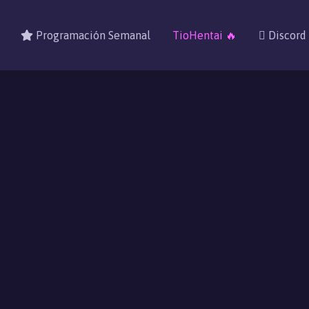
Programación Semanal
TioHentai 🔥
Discord