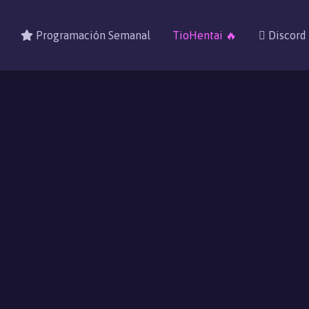
Programación Semanal
TioHentai 🔥
Discord