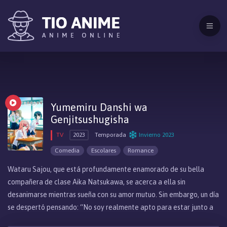
Yumemiru Danshi wa
Genjitsushugisha
TV
2023
Temporada
Invierno 2023
Comedia
Escolares
Romance
Wataru Sajou, que está profundamente enamorado de su bella
compañera de clase Aika Natsukawa, se acerca a ella sin
desanimarse mientras sueña con su amor mutuo. Sin embargo, un día
se despertó pensando: “No soy realmente apto para estar junto a
alguien tan bueno como ella, eh…” Al darse cuenta de esto, Wataru