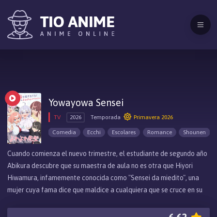
Yowayowa Sensei
TV
2026
Temporada
Primavera 2026
Comedia
Ecchi
Escolares
Romance
Shounen
Cuando comienza el nuevo trimestre, el estudiante de segundo año
Abikura descubre que su maestra de aula no es otra que Hiyori
Hiwamura, infamemente conocida como "Sensei da miedito", una
mujer cuya fama dice que maldice a cualquiera que se cruce en su
camino. Pero un día, Abikura accidentalmente presencia un lado
completamente inesperado de su temida maestra después de la