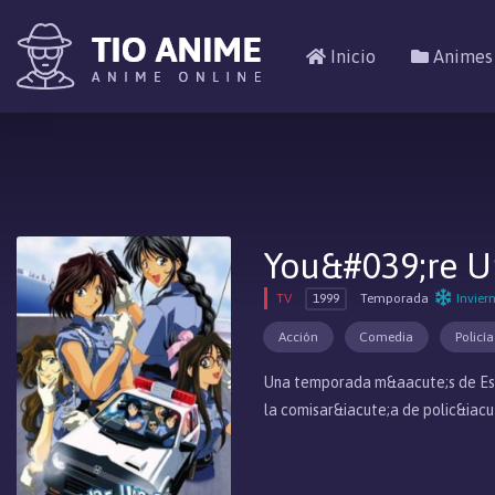
Inicio
Animes
You&#039;re Un
TV
1999
Temporada
Invier
Acción
Comedia
Policía
Una temporada m&aacute;s de Est&
la comisar&iacute;a de polic&iacu