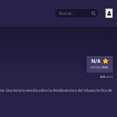
N/A
RATING
MAL
N/A
votos
Una historia sencilla sobre la divisi&oacute;n del tr&aacute;fico de