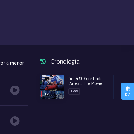
Cronología
or a menor
You&#039;re Under
Arrest: The Movie
1999
TV
DÍA