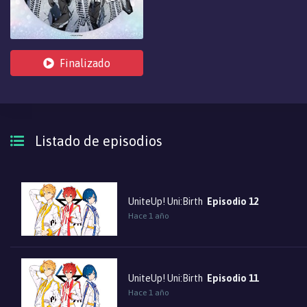
Finalizado
Listado de episodios
UniteUp! Uni:Birth
Episodio 12
Hace 1 año
UniteUp! Uni:Birth
Episodio 11
Hace 1 año