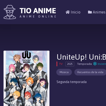
Inicio
Animes
UniteUp! Uni:B
TV
2025
Temporada
Invier
Música
Recuentos de la vida
Segunda temporada