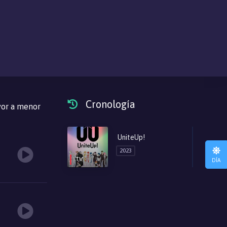
Cronología
or a menor
UniteUp!
2023
TV
DÍA