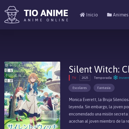
Inicio
Animes
Silent Witch:
TV
2025
Temporada
Invier
Escolares
Fantasía
Monica Everett, la Bruja Silencio
leyenda. Sin embargo, la joven por
encomendado una misión secreta p
acechan al joven miembro de la r