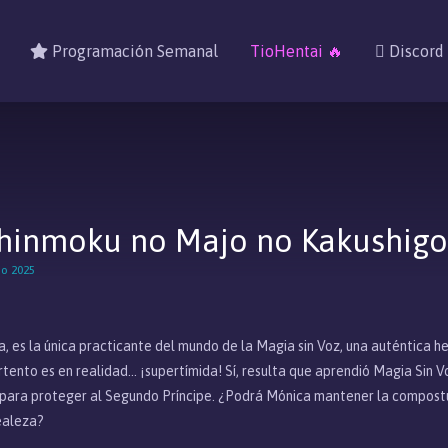
Programación Semanal
TioHentai 🔥
Discord
 Chinmoku no Majo no Kakushigo
no 2025
sa, es la única practicante del mundo de la Magia sin Voz, una auténtica 
tento es en realidad... ¡supertímida! Sí, resulta que aprendió Magia Sin Vo
ara proteger al Segundo Príncipe. ¿Podrá Mónica mantener la compostura
ealeza?