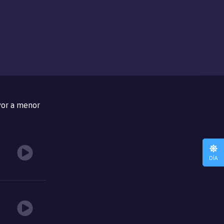
or a menor
DÍA