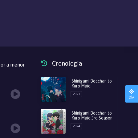
Cronología
or a menor
Shinigami Bocchan to
Kuro Maid
2021
TV
DÍA
Shinigami Bocchan to
Kuro Maid 3rd Season
2024
Película