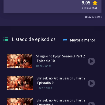
secreto del sotano de
Grisha Jeager.
9.05
RATING
MAL
Sin embargo al llegar al muro se encontrarán con antiguos
1810267
votos
enemigos que tienen la misión de recuperar la "coordenada". el
cuarto asalto esta por comenzar: LA HUMANIDAD CONTRA LOS
TITANES solo uno de ellos sobrevivirá y el otro desaparecerá. By
Héctor Yahir Mt
Listado de episodios
Mayor a menor
Shingeki no Kyojin Season 3 Part 2
Episodio 10
Hace 7 años
Shingeki no Kyojin Season 3 Part 2
Episodio 9
Hace 7 años
Shingeki no Kyojin Season 3 Part 2