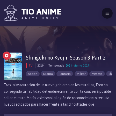
Shingeki no Kyojin Season 3 Part 2
TV
2019
Temporada
Invierno 2019
Acción
Drama
Fantasía
Militar
Misterio
Shou
Tras la instauración de un nuevo gobierno en las murallas, Eren ha
conseguido la habilidad del endurecimiento con la cual será posible
sellar el muro María, asimismo la legión de reconocimiento recluta
nuevos soldados para hacer frente a las dificultades que
presentará la misión del sellado del muro y a su vez descubrir el