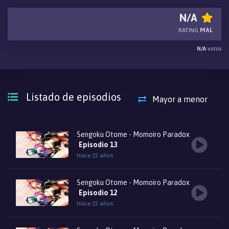
su ambición por conquistar la nación.
N/A
RATING
MAL
N/A
votos
Listado de episodios
Mayor a menor
Sengoku Otome - Momoiro Paradox
Episodio 13
Hace 15 años
Sengoku Otome - Momoiro Paradox
Episodio 12
Hace 15 años