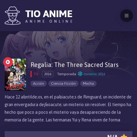
Regalia: The Three Sacred Stars
TV
2016
Temporada
Invierno 2016
Acción
Ciencia Ficción
Mecha
Hace 12 a&ntilde;os, en el pa&iacute;s de Rimguard, un incidente de
gran envergadura dej&oacute; un misterio sin resolver. El tiempo ha
hecho que poco a poco el misterio vaya desapareciendo de la
memoria de la gente. Las hermanas Yui y Rena viven de forma
pac&iacute;fica en el Reino de Enastria hasta que un d&aacute;i, un
mecha enorme ataca el reino. Ese d&iacute;a marca el punto sin