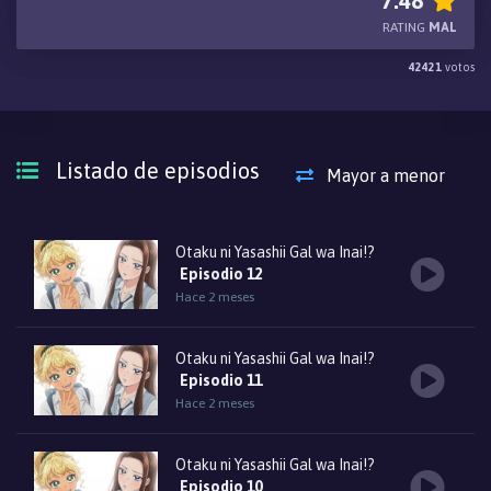
7.48
familiaridad con la serie sugiere lo contrario. ¿Podría ser... una
RATING
MAL
compañera geek?
42421
votos
Listado de episodios
Mayor a menor
Otaku ni Yasashii Gal wa Inai!?
Episodio 12
Hace 2 meses
Otaku ni Yasashii Gal wa Inai!?
Episodio 11
Hace 2 meses
Otaku ni Yasashii Gal wa Inai!?
Episodio 10