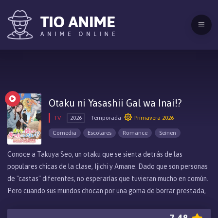
Otaku ni Yasashii Gal wa Inai!?
TV
2026
Temporada
Primavera 2026
Comedia
Escolares
Romance
Seinen
Conoce a Takuya Seo, un otaku que se sienta detrás de las
populares chicas de la clase, Ijichi y Amane. Dado que son personas
de "castas" diferentes, no esperarías que tuvieran mucho en común.
Pero cuando sus mundos chocan por una goma de borrar prestada,
Takuya comete un error al mencionar su anime favorito, y Amane...
se apresura a corregirlo. Ella dice que no es fan, pero su