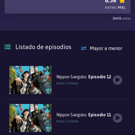
8.56
fuerza militar y recursos contra los demás en un intento
RATING
MAL
desesperado por el control total sobre los restos de la tierra
35435
votos
japonesa. Aoteru Misumi es un funcionario de bajo rango que ha
permanecido en segundo plano durante la mayor parte de su vida.
No proviene de un prestigioso trasfondo militar ni de la aristocracia,
pero Misumi tiene una ambición fuerte: acabar con el
Listado de episodios
Mayor a menor
derramamiento de sangre inútil que aflige a la nación. Busca unificar
el país fracturado, armado solo con una aguda capacidad de
análisis y una voz persuasiva que puede movilizar a la gente. La
leyenda del hombre que se convertirá en un brillante estratega
Nippon Sangoku
Episodio 12
militar comienza ahora.
Hace 2 meses
Nippon Sangoku
Episodio 11
Hace 2 meses