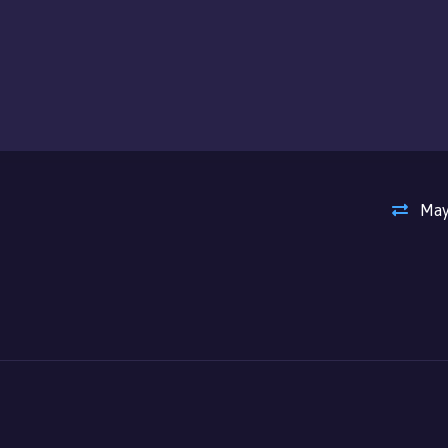
sus objetivos, Mash tendrá que abrirse paso a través de cada prueba uti
nario Divino!
May