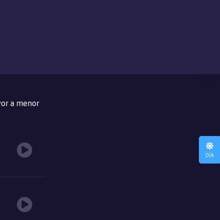
lizando únicamente sus puños, superando la magia con los músculos,
or a menor
DÍA