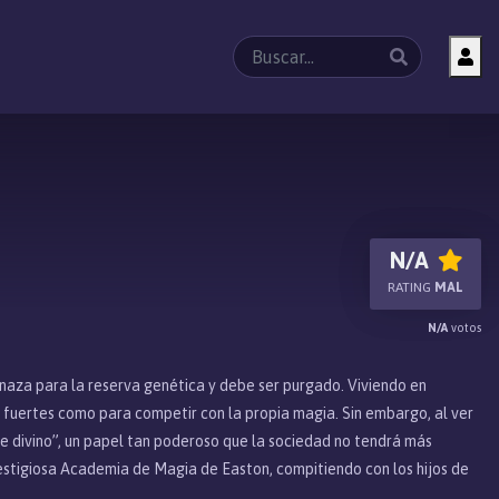
N/A
RATING
MAL
N/A
votos
aza para la reserva genética y debe ser purgado. Viviendo en
 fuertes como para competir con la propia magia. Sin embargo, al ver
te divino”, un papel tan poderoso que la sociedad no tendrá más
prestigiosa Academia de Magia de Easton, compitiendo con los hijos de
 Easton, la magia, Mash parece estar ya en desventaja frente a sus