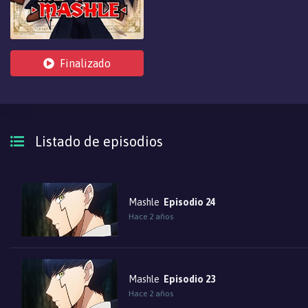
compañeros de clase. Para lograr 
¡todo por el ilustre título de Visio
Finalizado
Listado de episodios
Mashle
Episodio 24
Hace 2 años
Mashle
Episodio 23
Hace 2 años