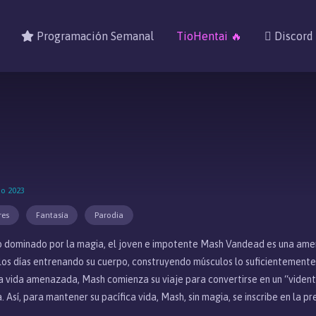
Programación Semanal
TioHentai 🔥
Discord
no 2023
res
Fantasía
Parodia
 dominado por la magia, el joven e impotente Mash Vandead es una amen
los días entrenando su cuerpo, construyendo músculos lo suficientemente
ca vida amenazada, Mash comienza su viaje para convertirse en un “viden
 Así, para mantener su pacífica vida, Mash, sin magia, se inscribe en la 
tistas del reino. Al carecer de la habilidad necesaria para sobrevivir en