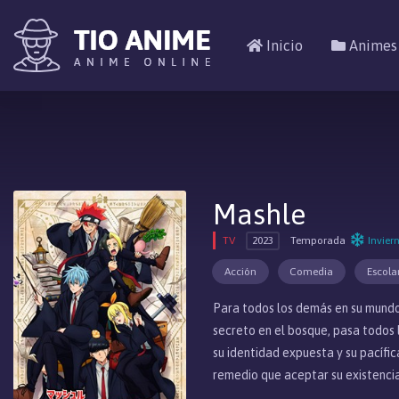
Inicio
Animes
Mashle
TV
2023
Temporada
Invier
Acción
Comedia
Escola
Para todos los demás en su mundo
secreto en el bosque, pasa todos 
su identidad expuesta y su pacífi
remedio que aceptar su existencia.
algunos de los más poderosos y eli