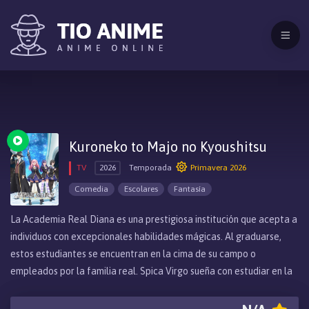
Kuroneko to Majo no Kyoushitsu
TV
2026
Temporada
Primavera 2026
Comedia
Escolares
Fantasía
La Academia Real Diana es una prestigiosa institución que acepta a
individuos con excepcionales habilidades mágicas. Al graduarse,
estos estudiantes se encuentran en la cima de su campo o
empleados por la familia real. Spica Virgo sueña con estudiar en la
academia, con el objetivo de convertirse en una gran hechicera
como su ídolo Claude Sirius. Claude es un hechicero de renombre