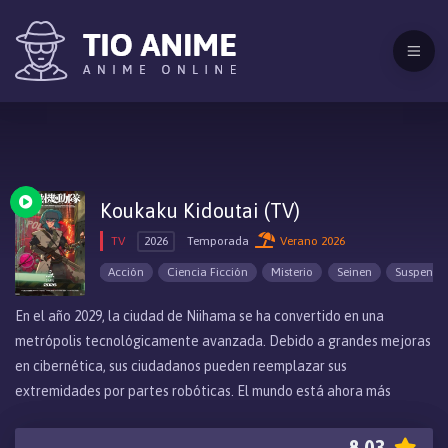
Koukaku Kidoutai (TV)
TV
2026
Temporada
Verano 2026
Acción
Ciencia Ficción
Misterio
Seinen
Suspenso
En el año 2029, la ciudad de Niihama se ha convertido en una
metrópolis tecnológicamente avanzada. Debido a grandes mejoras
en cibernética, sus ciudadanos pueden reemplazar sus
extremidades por partes robóticas. El mundo está ahora más
interconectado que nunca, y la Sección de Seguridad Pública 9 de la
ciudad es responsable de combatir la corrupción, el terrorismo y
8.03