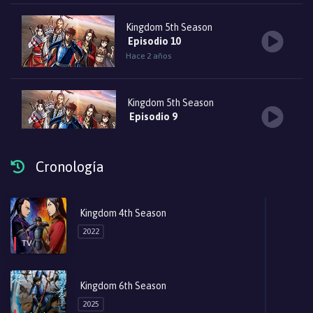
Kingdom 5th Season
Episodio 10
Hace 2 años
Kingdom 5th Season
Episodio 9
Hace 2 años
Cronología
Kingdom 5th Season
Episodio 8
Hace 2 años
Kingdom 4th Season
2022
TV
Kingdom 5th Season
Episodio 7
Hace 2 años
Kingdom 6th Season
2025