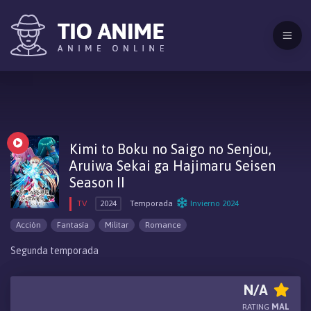
Kimi to Boku no Saigo no Senjou,
Aruiwa Sekai ga Hajimaru Seisen
Season II
TV
2024
Temporada
Invierno 2024
Acción
Fantasía
Militar
Romance
Segunda temporada
N/A
RATING
MAL