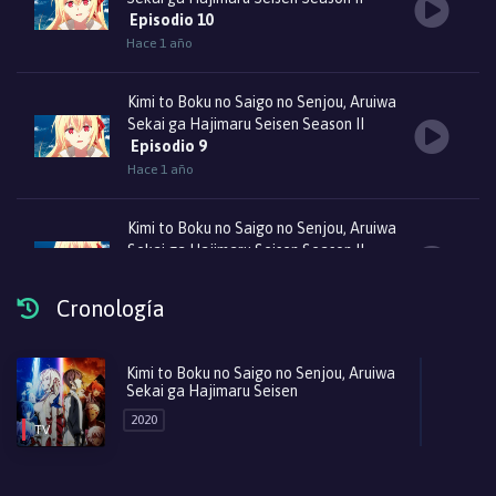
Episodio 10
Hace 1 año
Kimi to Boku no Saigo no Senjou, Aruiwa
Sekai ga Hajimaru Seisen Season II
Episodio 9
Hace 1 año
Kimi to Boku no Saigo no Senjou, Aruiwa
Sekai ga Hajimaru Seisen Season II
Episodio 8
Hace 1 año
Cronología
Kimi to Boku no Saigo no Senjou, Aruiwa
Kimi to Boku no Saigo no Senjou, Aruiwa
Sekai ga Hajimaru Seisen Season II
Sekai ga Hajimaru Seisen
Episodio 7
2020
Hace 1 año
TV
Kimi to Boku no Saigo no Senjou, Aruiwa