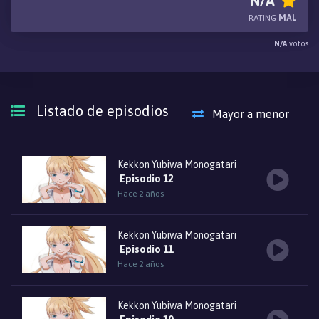
N/A
el Rey del Anillo, un héroe con un poder inmenso.
RATING
MAL
N/A
votos
Listado de episodios
Mayor a menor
Kekkon Yubiwa Monogatari
Episodio 12
Hace 2 años
Kekkon Yubiwa Monogatari
Episodio 11
Hace 2 años
Kekkon Yubiwa Monogatari