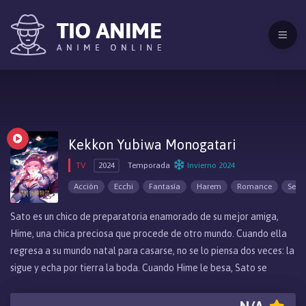
Kekkon Yubiwa Monogatari
TV
2024
Temporada
Invierno 2024
Acción
Ecchi
Fantasía
Harem
Romance
Sein
Sato es un chico de preparatoria enamorado de su mejor amiga,
Hime, una chica preciosa que procede de otro mundo. Cuando ella
regresa a su mundo natal para casarse, no se lo piensa dos veces: la
sigue y echa por tierra la boda. Cuando Hime le besa, Sato se
convierte en el nuevo novio, pero lo que él no sabía es que Hime es
una de las Princesas de los Anillos y su esposo está destinado a ser