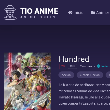
Inicio
Animes
Hundred
TV
2016
Temporada
Invier
Acción
Ciencia Ficción
La historia de acci&oacute;n y co
misteriosas formas de vida llamad
Hayato Kisaragi, se une a la ciud
quien compartir&aacute; cuarto, a
m&aacute;s poderosa estudiante, 