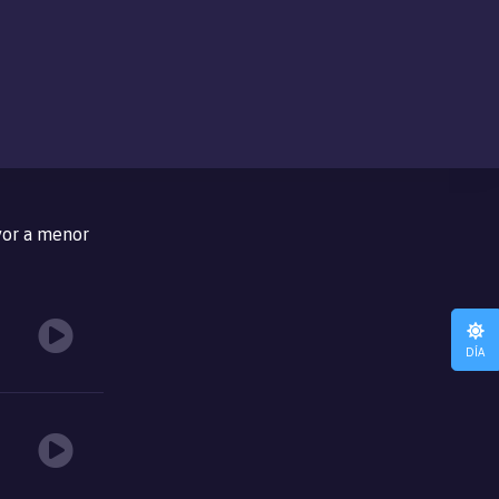
or a menor
DÍA