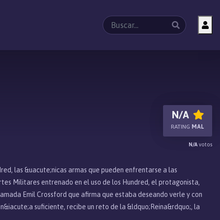
N/A
RATING
MAL
N/A
votos
dred, las &uacute;nicas armas que pueden enfrentarse a las
tes Militares entrenado en el uso de los Hundred, el protagonista,
 llamada Emil Crossford que afirma que estaba deseando verle y con
&iacute;a suficiente, recibe un reto de la &ldquo;Reina&rdquo;, la