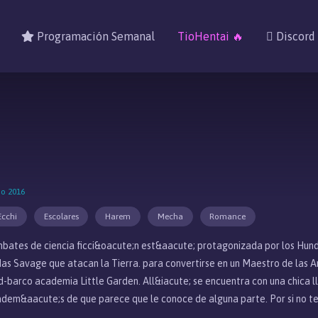
Programación Semanal
TioHentai 🔥
Discord
no 2016
Ecchi
Escolares
Harem
Mecha
Romance
mbates de ciencia ficci&oacute;n est&aacute; protagonizada por los Hun
as Savage que atacan la Tierra. para convertirse en un Maestro de las Ar
ad-barco academia Little Garden. All&iacute; se encuentra con una chica
dem&aacute;s de que parece que le conoce de alguna parte. Por si no ten
Claire Harvey.