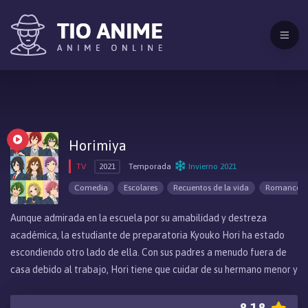
Horimiya
TV
2021
Temporada
Invierno 2021
Comedia
Escolares
Recuentos de la vida
Romance
Aunque admirada en la escuela por su amabilidad y destreza
académica, la estudiante de preparatoria Kyouko Hori ha estado
escondiendo otro lado de ella. Con sus padres a menudo fuera de
casa debido al trabajo, Hori tiene que cuidar de su hermano menor y
hacer las tareas del hogar, sin tener tiempo para socializar fuera de
la escuela. Mientras tanto, Izumi Miyamura es visto como un