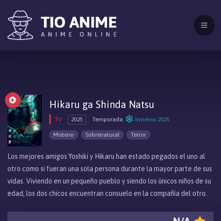
Hikaru ga Shinda Natsu
TV
2025
Temporada
Invierno 2025
Misterio
Sobrenatural
Terror
Los mejores amigos Yoshiki y Hikaru han estado pegados el uno al
otro como si fueran una sola persona durante la mayor parte de sus
vidas. Viviendo en un pequeño pueblo y siendo los únicos niños de su
edad, los dos chicos encuentran consuelo en la compañía del otro.
Su amistad parece idílica a simple vista, pero Yoshiki ha notado un
cambio en el comportamiento de Hikaru desde un verano fatídico.