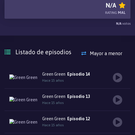
relaciones sexuales. En cuanto llegan las chicas a la escuela y se
N/A
abren las puertas del autobús en el que venían, aparece de la nada
RATING
MAL
una chica llamada Midori, quien al ver a Yuusuke se lanza sobre él.
N/A
votos
Listado de episodios
Mayor a menor
Green Green
Episodio 14
Hace 15 años
Green Green
Episodio 13
Hace 15 años
Green Green
Episodio 12
Hace 15 años