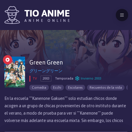
Green Green
グリーングリーン
TV
2003
Temporada
Invierno 2003
Comedia
Ecchi
Escolares
Recuentos de la vida
R
En la escuela ""Kanenone Gakuen"" solo estudian chicos donde
acogen a un grupo de chicas provenientes de otro instituto durante
el verano, a modo de prueba para ver si ""Kanenone"" puede
volverse más adelante una escuela mixta. Sin embargo, los chicos
de la misma lo ven únicamente como una oportunidad para tener