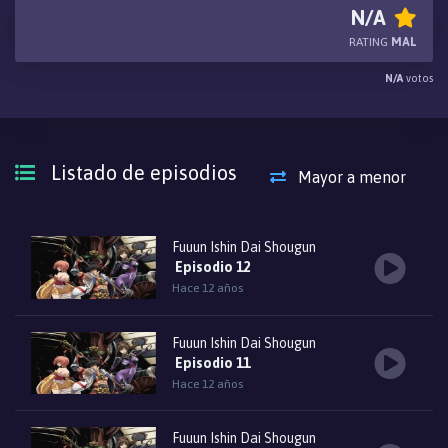
mantenido en una auto-impuesta reclusi&oacute;n de los
N/A
extranjeros desde entonces. La historia comienza en este
RATING
MAL
Jap&oacute;n que nunca experiment&oacute; la
N/A
votos
Restauraci&oacute;n Meiji.
Listado de episodios
Mayor a menor
Fuuun Ishin Dai Shougun
Episodio 12
Hace 12 años
Fuuun Ishin Dai Shougun
Episodio 11
Hace 12 años
Fuuun Ishin Dai Shougun