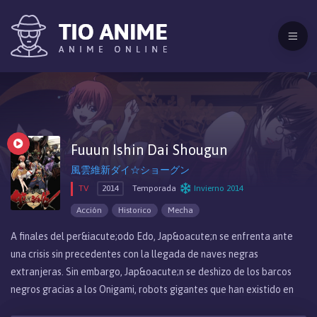
Fuuun Ishin Dai Shougun
風雲維新ダイ☆ショーグン
TV
2014
Temporada
Invierno 2014
Acción
Historico
Mecha
A finales del per&iacute;odo Edo, Jap&oacute;n se enfrenta ante
una crisis sin precedentes con la llegada de naves negras
extranjeras. Sin embargo, Jap&oacute;n se deshizo de los barcos
negros gracias a los Onigami, robots gigantes que han existido en
Jap&oacute;n desde los tiempos antiguos. El pa&iacute;s se ha