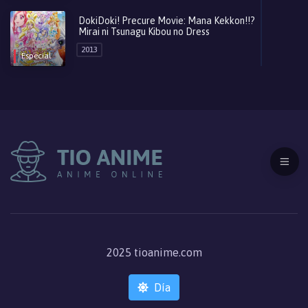
DokiDoki! Precure Movie: Mana Kekkon!!?
Mirai ni Tsunagu Kibou no Dress
Dokidoki! Precure
2013
Episodio 42
Especial
Hace 12 años
Dokidoki! Precure
Episodio 41
Hace 12 años
Dokidoki! Precure
Episodio 40
Hace 12 años
Dokidoki! Precure
2025 tioanime.com
Episodio 39
Hace 12 años
Día