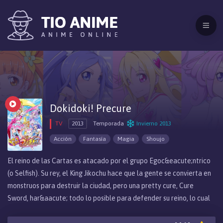
Dokidoki! Precure
TV
2013
Temporada
Invierno 2013
Acción
Fantasía
Magia
Shoujo
El reino de las Cartas es atacado por el grupo Egoc&eacute;ntrico
(o Selfish). Su rey, el King Jikochu hace que la gente se convierta en
monstruos para destruir la ciudad, pero una pretty cure, Cure
Sword, har&aacute; todo lo posible para defender su reino, lo cual
no puede, entonces decide huir a la ciudad de Clover, pero sus