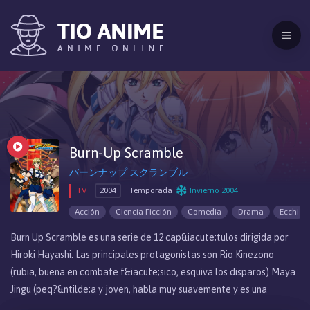
Burn-Up Scramble
バーンナップ スクランブル
TV
2004
Temporada
Invierno 2004
Acción
Ciencia Ficción
Comedia
Drama
Ecchi
Burn Up Scramble es una serie de 12 cap&iacute;tulos dirigida por
Hiroki Hayashi. Las principales protagonistas son Rio Kinezono
(rubia, buena en combate f&iacute;sico, esquiva los disparos) Maya
Jingu (peq?&ntilde;a y joven, habla muy suavemente y es una
excelente tiradora, disfruta causando destrucci&oacute;n con sus