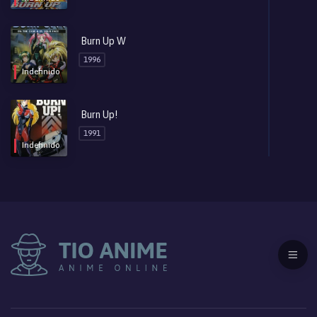
Burn-Up Scramble
Episodio 3
Hace 15 años
Burn Up W
1996
Burn-Up Scramble
Episodio 2
Indefinido
Hace 15 años
Burn Up!
Burn-Up Scramble
Episodio 1
1991
Hace 15 años
Indefinido