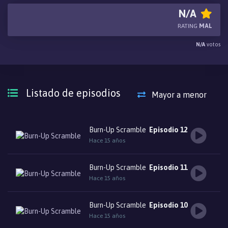
armas) y Lilica Evette (t&iacute;mida, insegura y ligeramente torpe,
N/A
pero? se emborracha y se enloq?ce y desinhibe). Estas tres
RATING
MAL
polic&iacute;as especialistas en artes marciales lideradas por Rio
N/A
votos
quien solamente quiere encontrar el amor en su vida, hasta ahora
s&oacute;lo fue capaz de atraerla Yuji Naruo quien est&aacute;
siendo protegido por su novia?
Listado de episodios
Mayor a menor
Burn-Up Scramble
Episodio 12
Hace 15 años
Burn-Up Scramble
Episodio 11
Hace 15 años
Burn-Up Scramble
Episodio 10
Hace 15 años