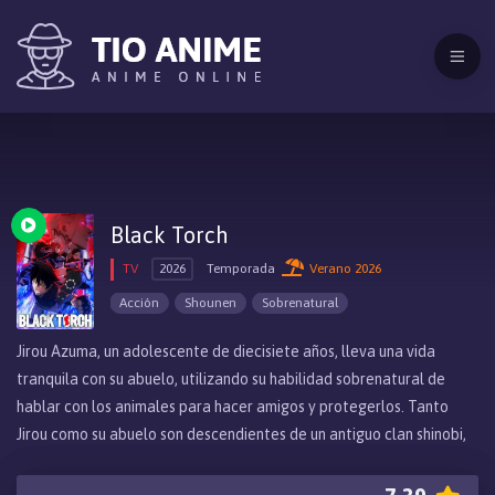
Black Torch
TV
2026
Temporada
Verano 2026
Acción
Shounen
Sobrenatural
Jirou Azuma, un adolescente de diecisiete años, lleva una vida
tranquila con su abuelo, utilizando su habilidad sobrenatural de
hablar con los animales para hacer amigos y protegerlos. Tanto
Jirou como su abuelo son descendientes de un antiguo clan shinobi,
entrenando en combate para mantener el arte de la batalla vivo en
su familia. La vida de Jirou se ve sacudida después de rescatar a un