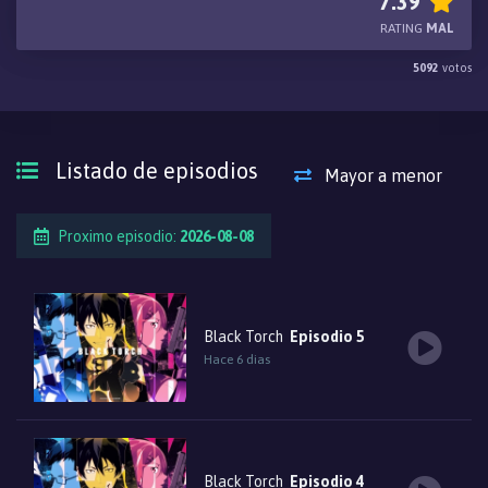
7.39
aparentemente normal gato negro, Ragou, solo para descubrir que
RATING
MAL
el gato es en realidad un mononoke—un espíritu demoníaco que ha
5092
votos
estado en guerra con la humanidad durante mucho tiempo. Cuando
un mononoke hostil viene en busca de Ragou, Jirou utiliza su
entrenamiento shinobi para defender al gato, pero sufre
inmediatamente una herida mortal. Frente a la decisión de devorar
Listado de episodios
Mayor a menor
la energía menguante de Jirou y restaurarse a su plena potencia,
Ragou elige en su lugar darle su energía restante a Jirou. Al revivir
Proximo episodio:
2026-08-08
al chico, la transferencia también le concede grandes poderes
sobrenaturales que complementan su propio estilo de lucha shinobi.
Este acto es presenciado por Ryousuke Shiba, un oficial de la
Oficina de Espionaje cuyo trabajo gira en torno a despachar
Black Torch
Episodio 5
mononoke agresivos. Shiba extiende a Jirou y su abuelo una oferta:
Hace 6 dias
unirse al nuevo escuadrón de la Oficina, Black Torch, y ayudarles a
combatir poderosos mononoke que buscan devorar a personas
inocentes.
Black Torch
Episodio 4