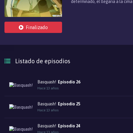
determinado, el llegaria a la cim
ser&aacute; el comienzo de una l
Finalizado
Listado de episodios
Basquash!
Episodio 26
Hace 13 años
Basquash!
Episodio 25
Hace 13 años
Basquash!
Episodio 24
Hace 13 años