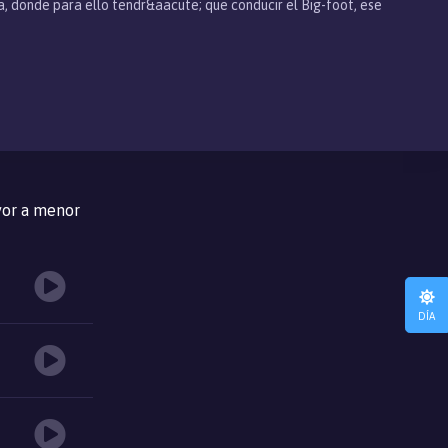
ca, donde para ello tendr&aacute; que conducir el Big-foot, ese
or a menor
DÍA