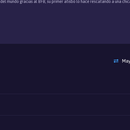
a del mundo gracias al BFB, su primer atisbo lo hace rescatando a una chi
eyenda, la leyenda de DAN y el BASQUASH....
May