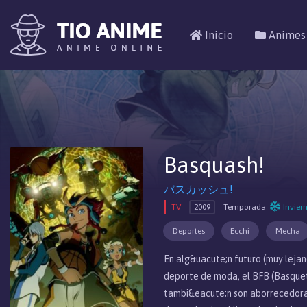
Inicio
Animes
Basquash!
バスカッシュ!
TV
2009
Temporada
Invier
Deportes
Ecchi
Mecha
En alg&uacute;n futuro (muy lejan
deporte de moda, el BFB (Basquet-
tambi&eacute;n son aborrecedoras 