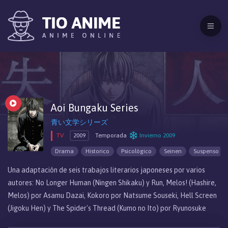
Aoi Bungaku Series
青い文学シリーズ
TV
2009
Temporada
Invierno 2009
Drama
Historico
Psicológico
Seinen
Suspenso
Una adaptación de seis trabajos literarios japoneses por varios
autores: No Longer Human (Ningen Shikaku) y Run, Melos! (Hashire,
Melos) por Asamu Dazai, Kokoro por Natsume Souseki, Hell Screen
(Jigoku Hen) y The Spider's Thread (Kumo no Ito) por Ryunosuke
Akutagawa y In the Forest, Under Cherries in Full Bloom (Sakura no