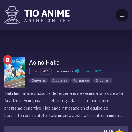
Ao no Hako
TV
2024
Temporada
Invierno 2024
Deportes
Escolares
Romance
Shounen
Taiki Inomata, estudiante de tercer año de secundaria, asiste a la
Academia Eimei, una escuela integrada con un importante
programa deportivo. Habiendo ingresado en el equipo de
bádminton del instituto, Taiki intenta asistir a los entrenamientos
abiertos lo antes posible. Pero no importa lo temprano que vaya,
siempre llega el segundo al gimnasio. La persona que va un paso por