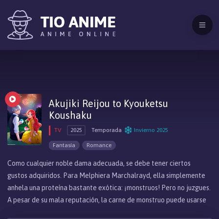
Akujiki Reijou to Kyouketsu
Koushaku
TV
2025
Temporada
Invierno 2025
Fantasía
Romance
Como cualquier noble dama adecuada, se debe tener ciertos
gustos adquiridos. Para Melphiera Marchalrayd, ella simplemente
anhela una proteína bastante exótica: ¡monstruos! Pero no juzgues.
A pesar de su mala reputación, la carne de monstruo puede usarse
en una cocina exquisita y Melphiera está decidida a cambiar la