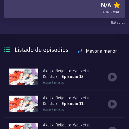
opinión del reino al respecto. Desafortunadamente, desde su debut
N/A
en la sociedad, Melphiera ha estado luchando por encontrar a su
RATING
MAL
pareja perfecta... ¡hasta que conoce al valiente "Duque Loco de
N/A
votos
Sangre" de Galbraith!
Listado de episodios
Mayor a menor
Akujiki Reijou to Kyouketsu
Koushaku
Episodio 12
Hace 8 meses
Akujiki Reijou to Kyouketsu
Koushaku
Episodio 11
Hace 8 meses
Akujiki Reijou to Kyouketsu